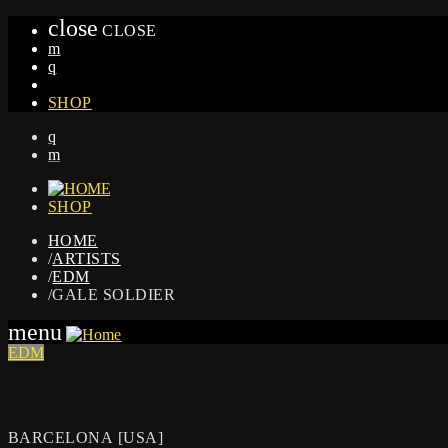
close
CLOSE
SHOP
SHOP
HOME
/
ARTISTS
/
EDM
/
GALE SOLDIER
menu
EDM
BARCELONA [USA]