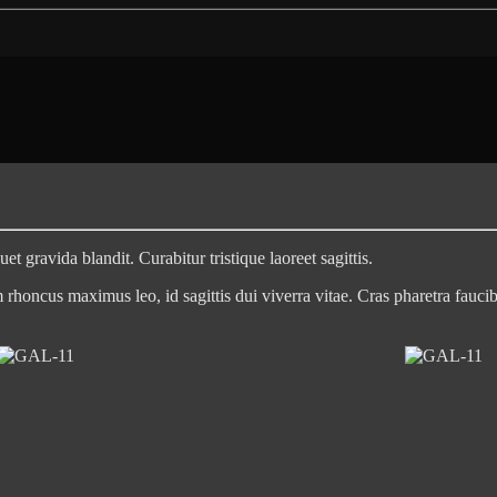
et gravida blandit. Curabitur tristique laoreet sagittis.
m rhoncus maximus leo, id sagittis dui viverra vitae. Cras pharetra faucibu